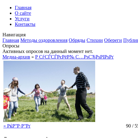
Главная
О сайте
Услуги
Контакты
Навигация
Главная
Методы оздоровления
Обряды
Стихии
Обереги
Публи
Опросы
Активных опросов на данный момент нет.
Медиа-архив
»
Р СѓСЃСЃРєРёР№ С…РѕСЂРѕРІРѕРґ
« РќР°Р·Р°Рґ
90 / 5