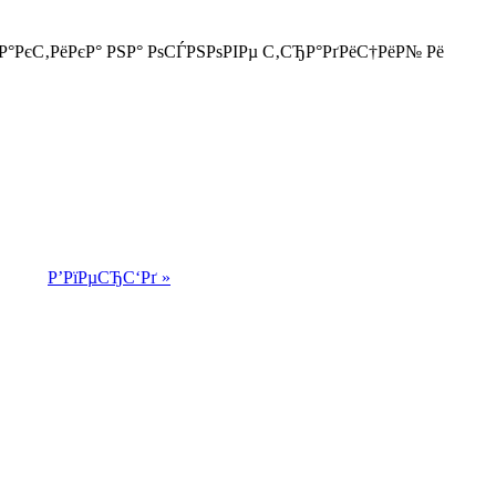
РєС‚РёРєР° РЅР° РѕСЃРЅРѕРІРµ С‚СЂР°РґРёС†РёР№ Рё
Р’РїРµСЂС‘Рґ »