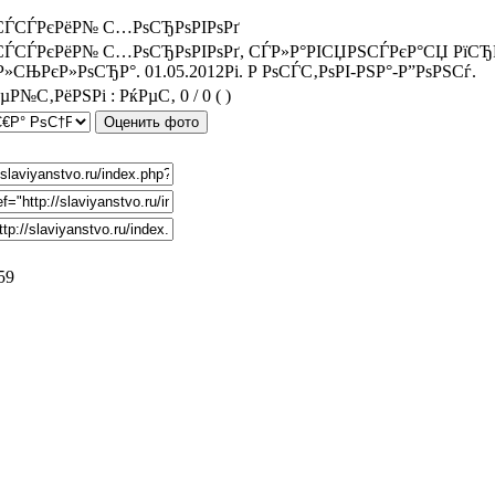
СЃСЃРєРёР№ С…РѕСЂРѕРІРѕРґ
СЃСЃРєРёР№ С…РѕСЂРѕРІРѕРґ, СЃР»Р°РІСЏРЅСЃРєР°СЏ РїСЂР°
Р»СЊРєР»РѕСЂР°. 01.05.2012Рі. Р РѕСЃС‚РѕРІ-РЅР°-Р”РѕРЅСѓ.
0 / 0 (
)
59