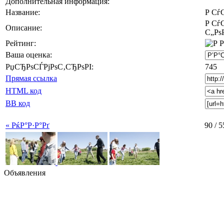
Дополнительная информация:
Название:
Р Сѓ
Р Сѓ
Описание:
С„Рѕ
Рейтинг:
Ваша оценка:
РџСЂРѕСЃРјРѕС‚СЂРѕРІ:
745
Прямая ссылка
HTML код
BB код
« РќР°Р·Р°Рґ
90 / 5
Объявления