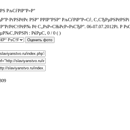
°РЅ РљСѓРїР°Р»Р°
Р°Р·РґРЅРёРє РЅР° РРІР°РЅР° РљСѓРїР°Р»Сѓ, С‚СЂРµРЅРёРЅ
Р°РґРёС†РёР№ Рё С„РѕР»СЊРєР»РѕСЂР°. 06-07.07.2012Рі. Р РѕС
0 / 0 (
)
 309