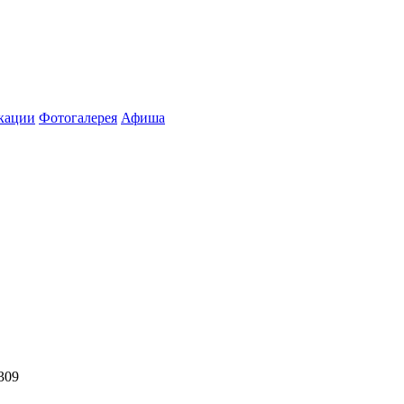
кации
Фотогалерея
Афиша
 309