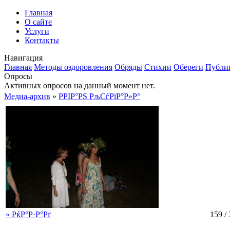
Главная
О сайте
Услуги
Контакты
Навигация
Главная
Методы оздоровления
Обряды
Стихии
Обереги
Публи
Опросы
Активных опросов на данный момент нет.
Медиа-архив
»
РРІР°РЅ РљСѓРїР°Р»Р°
« РќР°Р·Р°Рґ
159 /