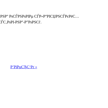
Рі РЅР° РѕСЃРЅРѕРІРµ СЃР»Р°РІСЏРЅСЃРєРёС…
ЃС‚РѕРІ-РЅР°-Р”РѕРЅСѓ.
Р’РїРµСЂС‘Рґ »