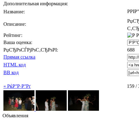
Дополнительная информация:
РРІР
Название:
РџСЂ
Описание:
С‚СЂ
Рейтинг:
Ваша оценка:
РџСЂРѕСЃРјРѕС‚СЂРѕРІ:
688
Прямая ссылка
HTML код
BB код
« РќР°Р·Р°Рґ
159 /
Объявления