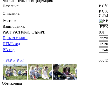
Дополнительная информация:
Название:
Р Сѓ
Р Сѓ
Описание:
С„Рѕ
Рейтинг:
Ваша оценка:
РџСЂРѕСЃРјРѕС‚СЂРѕРІ:
831
Прямая ссылка
HTML код
BB код
« РќР°Р·Р°Рґ
60 / 5
Объявления