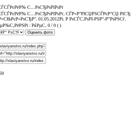
СЃСЃРєРёР№ С…РѕСЂРѕРІРѕРґ
СЃСЃРєРёР№ С…РѕСЂРѕРІРѕРґ, СЃР»Р°РІСЏРЅСЃРєР°СЏ РїСЂР°
Р»СЊРєР»РѕСЂР°. 01.05.2012Рі. Р РѕСЃС‚РѕРІ-РЅР°-Р”РѕРЅСѓ.
0 / 0 (
)
59