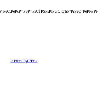
РєС‚РёРєР° РЅР° РѕСЃРЅРѕРІРµ С‚СЂР°РґРёС†РёР№ Рё
Р’РїРµСЂС‘Рґ »