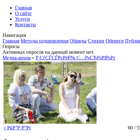
Главная
О сайте
Услуги
Контакты
Навигация
Главная
Методы оздоровления
Обряды
Стихии
Обереги
Публи
Опросы
Активных опросов на данный момент нет.
Медиа-архив
»
Р СѓСЃСЃРєРёР№ С…РѕСЂРѕРІРѕРґ
« РќР°Р·Р°Рґ
60 / 5