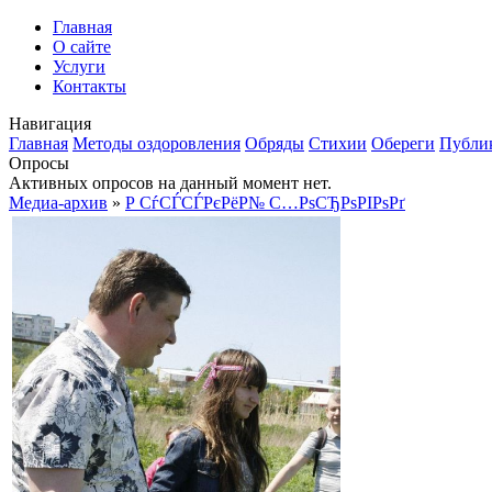
Главная
О сайте
Услуги
Контакты
Навигация
Главная
Методы оздоровления
Обряды
Стихии
Обереги
Публи
Опросы
Активных опросов на данный момент нет.
Медиа-архив
»
Р СѓСЃСЃРєРёР№ С…РѕСЂРѕРІРѕРґ