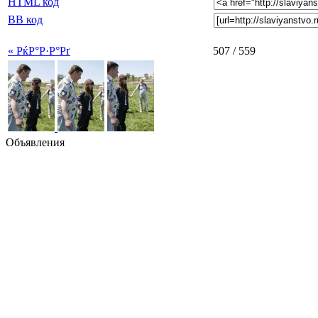
HTML код
BB код
« РќР°Р·Р°Рґ
507 / 559
Объявления