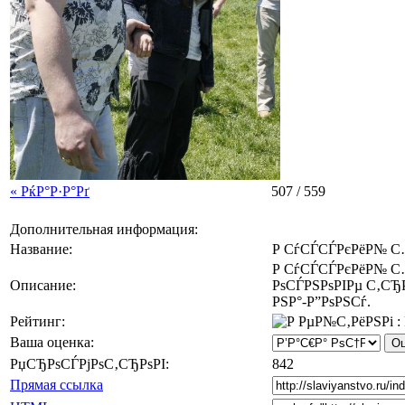
« РќР°Р·Р°Рґ
507 / 559
Дополнительная информация:
Название:
Р СѓСЃСЃРєРёР№ С
Р СѓСЃСЃРєРёР№ С…
Описание:
РѕСЃРЅРѕРІРµ С‚СЂР
РЅР°-Р”РѕРЅСѓ.
Рейтинг:
Ваша оценка:
РџСЂРѕСЃРјРѕС‚СЂРѕРІ:
842
Прямая ссылка