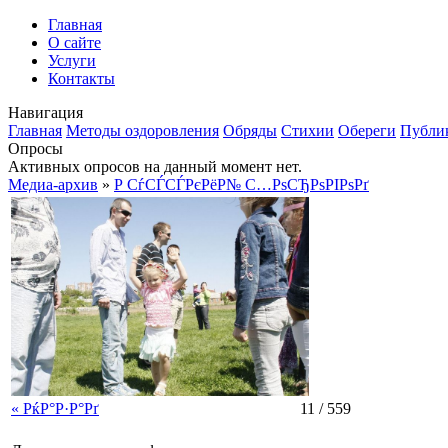
Главная
О сайте
Услуги
Контакты
Навигация
Главная
Методы оздоровления
Обряды
Стихии
Обереги
Публи
Опросы
Активных опросов на данный момент нет.
Медиа-архив
»
Р СѓСЃСЃРєРёР№ С…РѕСЂРѕРІРѕРґ
« РќР°Р·Р°Рґ
11 / 559