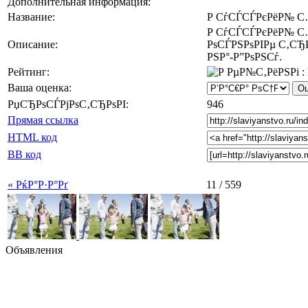
Дополнительная информация:
Название:
Р СѓСЃСЃРєРёР№ С
Р СѓСЃСЃРєРёР№ С…
Описание:
РѕСЃРЅРѕРІРµ С‚СЂР
РЅР°-Р”РѕРЅСѓ.
Рейтинг:
Ваша оценка:
РџСЂРѕСЃРјРѕС‚СЂРѕРІ:
946
Прямая ссылка
HTML код
BB код
« РќР°Р·Р°Рґ
11 / 559
Объявления