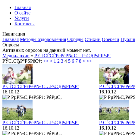
Главная
О сайте
Услуги
Контакты
Навигация
Главная
Методы оздоровления
Обряды
Стихии
Обереги
Публи
Опросы
Активных опросов на данный момент нет.
Медиа-архив
»
Р СѓСЃСЃРєРёР№ С…РѕСЂРѕРІРѕРґ
РЎС‚СЂР°РЅРёС†:
<<
<
1
2
3
4
5
6
7
8
>
>>
Р СѓСЃСЃРєРёР№ С…РѕСЂРѕРІРѕРґ
Р СѓСЃСЃРєРёР
16.10.12
16.10.12
Р СѓСЃСЃРєРёР№ С…РѕСЂРѕРІРѕРґ
Р СѓСЃСЃРєРёР
16.10.12
16.10.12