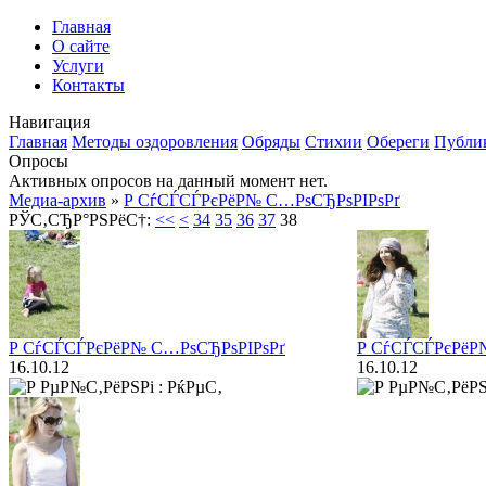
Главная
О сайте
Услуги
Контакты
Навигация
Главная
Методы оздоровления
Обряды
Стихии
Обереги
Публи
Опросы
Активных опросов на данный момент нет.
Медиа-архив
»
Р СѓСЃСЃРєРёР№ С…РѕСЂРѕРІРѕРґ
РЎС‚СЂР°РЅРёС†:
<<
<
34
35
36
37
38
Р СѓСЃСЃРєРёР№ С…РѕСЂРѕРІРѕРґ
Р СѓСЃСЃРєРёР
16.10.12
16.10.12