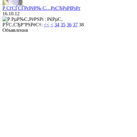
Р СѓСЃСЃРєРёР№ С…РѕСЂРѕРІРѕРґ
16.10.12
РЎС‚СЂР°РЅРёС†:
<<
<
34
35
36
37
38
Объявления