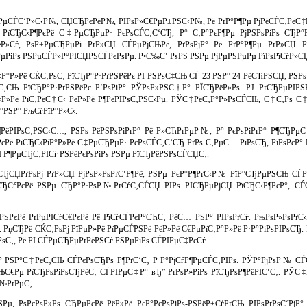
ІРµСЃС‘Р»С‹Р№, СЏСЂРєРёР№, РІРѕР»С€РµР±РЅС‹Р№, Рё РґР°Р¶Рµ РјРёСЃС‚РёС‡Р
, РїСЂС‹Р¶РєРё С‡РµСЂРµР· РєРѕСЃС‚С‘СЂ, Р° С‚Р°РєР¶Рµ РјРЅРѕРіРѕ СЂР
»Сѓ, РѕР±РµСЂРµРі РґР»СЏ СЃРµРјСЊРё, РґРѕРјР° Рё РґР°Р¶Рµ РґР»СЏ Рґ
µРіРѕ РЅРµСЃР»Р°РІСЏРЅСЃРєРѕРµ. Р•С‰С‘ РѕРЅ РЅРµ РјРµРЅРµРµ РїРѕРїСѓР»СЏ
С‡Р°Р»Рё СЌС‚РѕС‚ РїСЂР°Р·РґРЅРёРє РІ РЅРѕС‡СЊ СЃ 23 РЅР° 24 РёСЋРЅСЏ, РЅР
С‚СЊ РїСЂР°Р·РґРЅРёРє Р‘РѕРіР° РЎРѕР»РЅС†Р° РЇСЂРёР»Рѕ. РЈ РґСЂРµРІР
‹Р»Рё РїС‚РёС†С‹ РёР»Рё Р¶РёРІРѕС‚РЅС‹Рµ. РЎС‡РёС‚Р°Р»РѕСЃСЊ, С‡С‚Рѕ С
°РЅР° РљСѓРїР°Р»С‹.
РёРІРѕС‚РЅС‹С…, РЅРѕ РёРЅРѕРіРґР° Рё Р»СЋРґРµР№, Р° РєРѕРіРґР° Р¶СЂРµС
РїСЂС‹РіР°Р»Рё С‡РµСЂРµР· РєРѕСЃС‚С‘СЂ РґРѕ С‚РµС… РїРѕСЂ, РїРѕРєР° РєС‚Р
І Р¶РµСЂС‚РІСѓ РЅРёРєРѕРіРѕ РЅРµ РїСЂРёРЅРѕСЃСЏС‚.
±СЂСЏРґРѕРј РґР»СЏ РјРѕР»РѕРґС‘Р¶Рё, РЅРµ РєР°Р¶РґС‹Р№ РїР°СЂРµРЅСЊ С
 СЂСѓРєРё РЅРµ СЂР°Р·РѕР№РґСѓС‚СЃСЏ РІРѕ РІСЂРµРјСЏ РїСЂС‹Р¶РєР°, С
ЅРєРё РґРµРІСѓС€РєРё Рё РїСѓСЃРєР°СЋС‚ РёС… РЅР° РІРѕРґСѓ. РњРѕР»РѕРґС‹Р
. РџСЂРё СЌС‚РѕРј РїРµР»Рё РїРµСЃРЅРё РёР»Рё С€РµРїС‚Р°Р»Рё Р·Р°РіРѕРІРѕСЂ.
ѕС‚, Рё РІ СЃРµСЂРµРґРёРЅСѓ РЅРµРіРѕ СЃРІРµС‡РєСѓ.
С‚, Р·РЅР°С‡РёС‚СЊ СЃРєРѕСЂРѕ Р¶РґС‘С‚ Р·Р°РјСѓР¶РµСЃС‚РІРѕ. РЎР°РјРѕР
»СЊС€Рµ РїСЂРѕРіРѕСЂРёС‚ СЃРІРµС‡Р° вЂ” РґРѕР»РіРѕ РїСЂРѕР¶РёРІС‘С‚. Р
Р№РґРµС‚.
РЅРµ, РѕРєРѕР»Рѕ СЂРµРєРё РёР»Рё РєР°РєРѕРіРѕ-РЅРёР±СѓРґСЊ РІРѕРґРѕС‘РјР