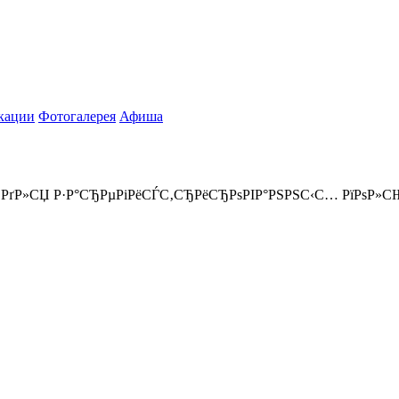
кации
Фотогалерея
Афиша
РґР»СЏ Р·Р°СЂРµРіРёСЃС‚СЂРёСЂРѕРІР°РЅРЅС‹С… РїРѕР»СЊ