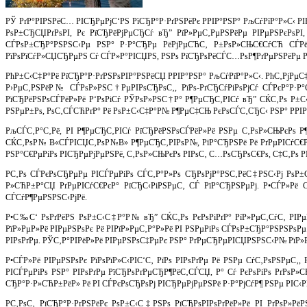
РЎ РґР°РІРЅРёС… РІСЂРµРјС‘РЅ РїСЂР°Р·РґРЅРёРє РРІР°РЅР° РљСѓРїР°Р»С‹ Р
РѕР±СЂСЏРґРѕРІ, Рє РїСЂРёРјРµСЂСѓ вЂ” РїР»РµС‚РµРЅРёРµ РІРµРЅРєРѕРІ
СЃРѕР±СЂР°РЅРЅС‹Рµ РЅР° Р·Р°СЂРµ РёРјРµСЋС‚ Р±РѕР»СЊС€СѓСЋ СЃРёР
РїРѕРїСѓР»СЏСЂРµРЅ Сѓ СЃР»Р°РІСЏРЅ, РЅРѕ РїСЂРѕРёСЃС…РѕР¶РґРµРЅРёРµ Р
РћР±С‹С‡Р°Рё РїСЂР°Р·РґРЅРѕРІР°РЅРёСЏ РРІР°РЅР° РљСѓРїР°Р»С‹. РћС‚РјРµ
Р›РµС‚РЅРёР№ СЃРѕР»РЅС†РµРІРѕСЂРѕС‚, РїРѕ-РґСЂСѓРіРѕРјСѓ СЃРєР°Р·Р°
РїСЂРёРЅРѕСЃРёР»Рё Р‘РѕРіСѓ РЎРѕР»РЅС†Р° Р¶РµСЂС‚РІСѓ вЂ” СЌС‚Рѕ Р±С
РЅРµР±Рѕ, РѕС‚СЃСЋРґР° Рё РѕР±С‹С‡Р°Р№ Р¶РµС‡СЊ РєРѕСЃС‚СЂС‹ РЅР° РРІР
РљСЃС‚Р°С‚Рё, РІ Р¶РµСЂС‚РІСѓ РїСЂРёРЅРѕСЃРёР»Рё РЅРµ С‚РѕР»СЊРєРѕ Р¶
СЌС‚РѕР№ В«СЃРІСЏС‚РѕР№В» Р¶РµСЂС‚РІРѕР№, РїР°СЂРЅРё Рё РґРµРІСѓС€РєРё 
РЅР°С€РµРіРѕ РІСЂРµРјРµРЅРё, С‚РѕР»СЊРєРѕ РІРѕС‚ С…РѕСЂРѕС€Рѕ, С‡С‚Рѕ Р
Р­С‚Рѕ СЃРєРѕСЂРµРµ РІСЃРµРіРѕ СЃС‚Р°Р»Рѕ СЂРѕРјР°РЅС‚РёС‡РЅС‹Рј РѕР
Р»СЋР±Р°СЏ РґРµРІСѓС€РєР° РїСЂС‹РіРЅРµС‚ СЃ РїР°СЂРЅРµРј. Р•СЃР»Рё
СЃСѓР¶РµРЅРЅС‹РјРё.
Р•С‰С‘ РѕРґРёРЅ РѕР±С‹С‡Р°Р№ вЂ” СЌС‚Рѕ РєРѕРіРґР° РїР»РµС‚СѓС‚ РІРµР
РїР»РµР»Рё РІРµРЅРѕРє Рё РІРїР»РµС‚Р°Р»Рё РІ РЅРµРіРѕ СЃРѕР±СЂР°РЅРЅРѕРµ
РІРѕРґРµ. РЎС‚Р°РІРёР»Рё РІРµРЅРѕС‡РµРє РЅР° РґРµСЂРµРІСЏРЅРЅС‹Р№ РїР»Р
Р•СЃР»Рё РІРµРЅРѕРє РїРѕРїР»С‹РІС‘С‚ РїРѕ РІРѕРґРµ Рё РЅРµ СѓС‚РѕРЅРµ
РІСЃРµРіРѕ РЅР° РІРѕРґРµ РїСЂРѕРґРµСЂР¶РёС‚СЃСЏ, Р° Сѓ РєРѕРіРѕ РґРѕР
СЂР°Р·Р»СЋР±РёР» Рё РІ СЃРєРѕСЂРѕРј РІСЂРµРјРµРЅРё Р·Р°РјСѓР¶ РЅРµ РІС‹
Р­С‚РѕС‚ РїСЂР°Р·РґРЅРёРє РѕР±С‹С‡РЅРѕ РїСЂРѕРІРѕРґРёР»Рё РІ РґРѕР»Рё