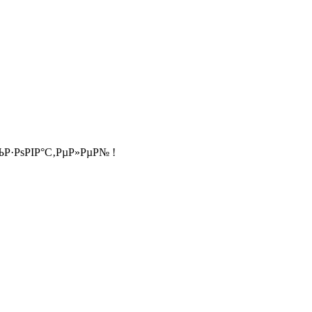
Р·РѕРІР°С‚РµР»РµР№ !