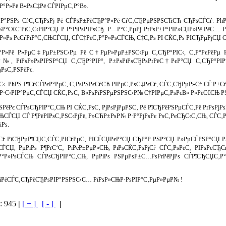
Р°Р»Рё В«РѕС‡Рё СЃРІРµС‚Р°В».
СЂР°РЅРѕ СѓС‚СЂРѕРј Рё СЃРѕР±РёСЂР°Р»Рё СѓС‚СЂРµРЅРЅСЋСЋ СЂРѕСЃСѓ. РћРЅ
РЅР°С€С‘РїС‚С‹РІР°СЏ Р·Р°РіРѕРІРѕСЂ. Р—Р°С‚РµРј РґРѕР±Р°РІР»СЏР»Рё РёС… Р
»Рѕ РєСѓРїР°С‚СЊСЃСЏ, СЃС‡РёС‚Р°Р»РѕСЃСЊ, С‡С‚Рѕ РІ СЌС‚Рѕ РІСЂРµРјСЏ С
»Рё Р»РµС‡РµР±РЅС‹Рµ Рё С†РµР»РµР±РЅС‹Рµ С‚СЂР°РІС‹, С‚Р°РєРёРµ Рє
, РіРѕР»РѕРІРЅР°СЏ С‚СЂР°РІР°, Р±РѕРіРѕСЂРѕРґРёС†РєР°СЏ С‚СЂР°РІР°
РѕС‚РЅРёРє.
Р»С‹. РћРЅ РїСѓСЃРєР°РµС‚ С‚РѕРЅРєСѓСЋ РІРµС‚РѕС‡РєСѓ, СЃС‚СЂРµР»Сѓ СЃ Р±
Р°Р·С‹РІР°РµС‚СЃСЏ СЌС‚РѕС‚ В«РѕРіРЅРµРЅРЅС‹Р№ С†РІРµС‚РѕРєВ» Р»РёС€СЊ РЅР
ёРє СЃРѕСЂРІР°С‚СЊ РІ СЌС‚РѕС‚ РјРѕРјРµРЅС‚ Рё РїСЂРёРЅРµСЃС‚Рё РґРѕРјРѕ
СЊСЃСЏ СЃ Р¶РёРІРѕС‚РЅС‹РјРё, Р»СЋР±РѕР№ Р·Р°РјРѕРє РѕС‚РєСЂС‹С‚СЊ, СЃС‚
Рѕ.
РјСѓ РїСЂРµРїСЏС‚СЃС‚РІСѓРµС‚ РІСЃСЏРєР°СЏ СЂР°Р·РЅР°СЏ Р»РµСЃРЅР°СЏ 
С‚СЃСЏ, РµРіРѕ Р¶РґС‘С‚ РіРёР±РµР»СЊ, РїРѕСЌС‚РѕРјСѓ СЃС‚РѕРёС‚ РІРѕР
ґР°Р»РѕСЃСЊ СЃРѕСЂРІР°С‚СЊ, РµРіРѕ РЅРµРѕР±С…РѕРґРёРјРѕ СЃРїСЂСЏС‚Р
іРёСЃС‚СЂРёСЂРѕРІР°РЅРЅС‹С… РїРѕР»СЊР·РѕРІР°С‚РµР»РµР№ !
: 945
|
[ + ]
[ - ]
|