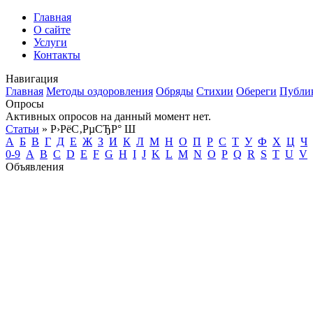
Главная
О сайте
Услуги
Контакты
Навигация
Главная
Методы оздоровления
Обряды
Стихии
Обереги
Публи
Опросы
Активных опросов на данный момент нет.
Статьи
» Р›РёС‚РµСЂР° Ш
А
Б
В
Г
Д
Е
Ж
З
И
К
Л
М
Н
О
П
Р
С
Т
У
Ф
Х
Ц
Ч
0-9
A
B
C
D
E
F
G
H
I
J
K
L
M
N
O
P
Q
R
S
T
U
V
Объявления