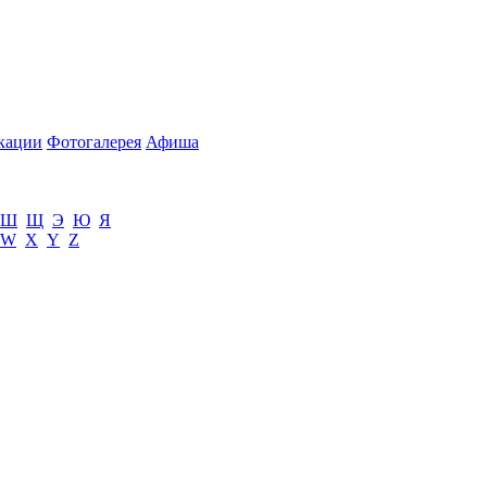
кации
Фотогалерея
Афиша
Ш
Щ
Э
Ю
Я
W
X
Y
Z