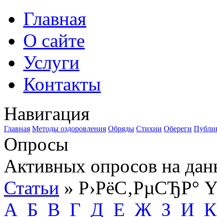
Главная
О сайте
Услуги
Контакты
Навигация
Главная
Методы оздоровления
Обряды
Стихии
Обереги
Публи
Опросы
Активных опросов на дан
Статьи
» Р›РёС‚РµСЂР° 
А
Б
В
Г
Д
Е
Ж
З
И
К