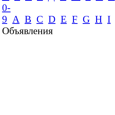
0-
9
A
B
C
D
E
F
G
H
I
Объявления