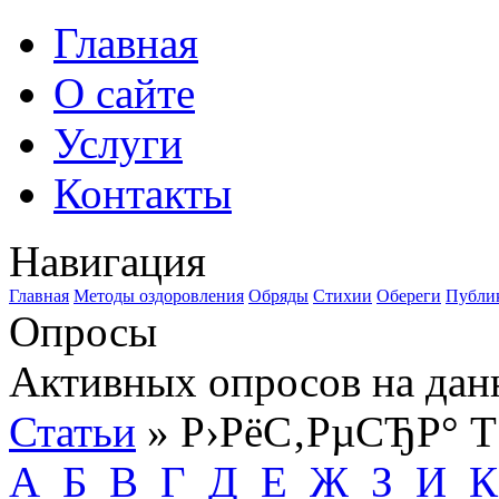
Главная
О сайте
Услуги
Контакты
Навигация
Главная
Методы оздоровления
Обряды
Стихии
Обереги
Публи
Опросы
Активных опросов на дан
Статьи
» Р›РёС‚РµСЂР° T
А
Б
В
Г
Д
Е
Ж
З
И
К