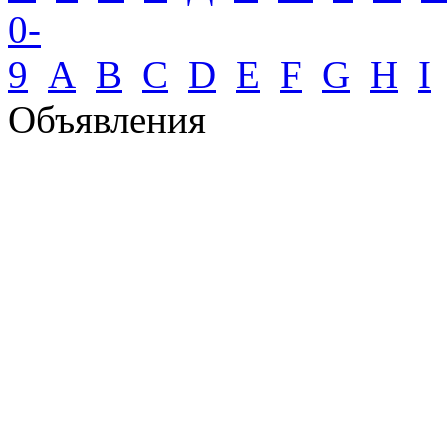
0-
9
A
B
C
D
E
F
G
H
I
Объявления