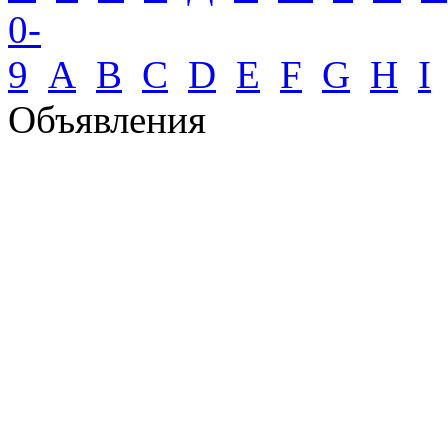
0-
9
A
B
C
D
E
F
G
H
I
Объявления