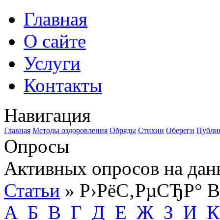
Главная
О сайте
Услуги
Контакты
Навигация
Главная
Методы оздоровления
Обряды
Стихии
Обереги
Публи
Опросы
Активных опросов на дан
Статьи
» Р›РёС‚РµСЂР° B
А
Б
В
Г
Д
Е
Ж
З
И
К